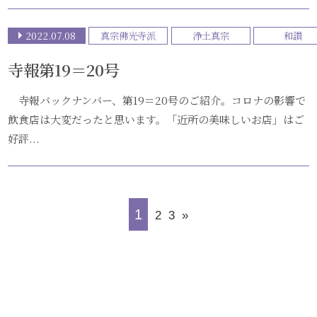
2022.07.08
真宗佛光寺派
浄土真宗
和讃
寺報第19＝20号
寺報バックナンバー、第19＝20号のご紹介。コロナの影響で
飲食店は大変だったと思います。「近所の美味しいお店」はご
好評...
1
2
3
»