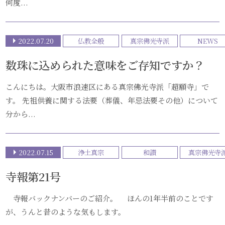
何度...
2022.07.20
仏教全般
真宗佛光寺派
NEWS
数珠に込められた意味をご存知ですか？
こんにちは。大阪市浪速区にある真宗佛光寺派「超願寺」で
す。 先祖供養に関する法要（葬儀、年忌法要その他）について
分から...
2022.07.15
浄土真宗
和讃
真宗佛光寺
寺報第21号
寺報バックナンバーのご紹介。 ほんの1年半前のことです
が、うんと昔のような気もします。