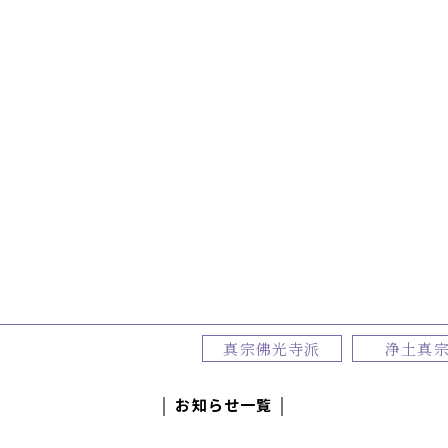
真宗佛光寺派
浄土真
│ お知らせ一覧 │