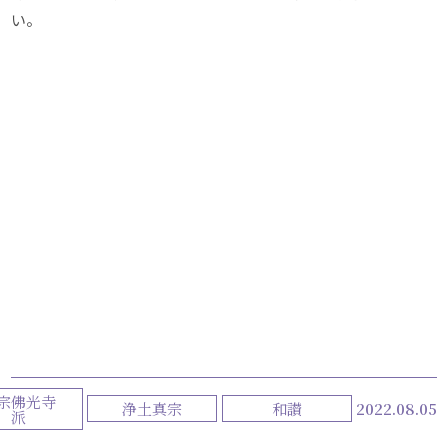
い。
宗佛光寺
浄土真宗
和讃
2022.08.05
派