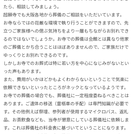
たら、相談してみましょう。
超願寺でも大阪各地から葬儀のご相談をいただいています。
お寺ならではの荘厳な環境で執り行うことができますので、先
立つご家族様への偲ぶ気持ちをより一層もちながらお別れでき
るのではないでしょうか。お寺での葬儀は会館とは異なり他家
のご葬儀とかち合うことはほぼありませんので、ご家族だけで
ゆっくりとお別れできるのです。
しかしお寺でのお葬式は特に若い方を中心になじみがないとい
った声もあります。
また、費用がいかほどかもよくわからないということで気楽に
依頼できないといったところがネックとなっているようです。
お寺での葬儀の場合でも、葬儀社に一定程度委ねるべきことは
あります。ご遺体の移送（霊柩車の手配）は専門知識が必要で
す。その他例えば祭壇、参列者が使用するマイクロバス、返礼
品、お斎飲食なども、当寺が懇意にしている葬儀社に依頼しま
す。これは葬儀社の料金表に基づいてということになります。